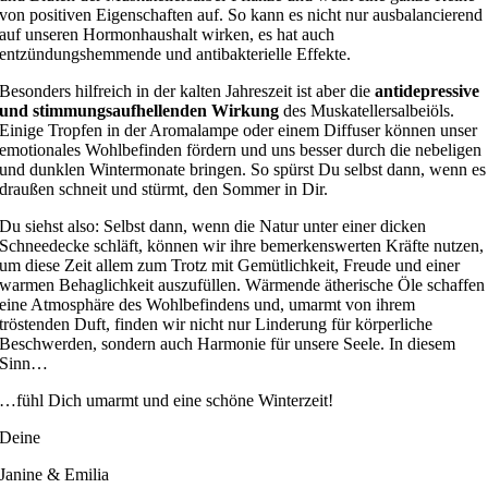
von positiven Eigenschaften auf. So kann es nicht nur ausbalancierend
auf unseren Hormonhaushalt wirken, es hat auch
entzündungshemmende und antibakterielle Effekte.
Besonders hilfreich in der kalten Jahreszeit ist aber die
antidepressive
und stimmungsaufhellenden Wirkung
des Muskatellersalbeiöls.
Einige Tropfen in der Aromalampe oder einem Diffuser können unser
emotionales Wohlbefinden fördern und uns besser durch die nebeligen
und dunklen Wintermonate bringen. So spürst Du selbst dann, wenn es
draußen schneit und stürmt, den Sommer in Dir.
Du siehst also: Selbst dann, wenn die Natur unter einer dicken
Schneedecke schläft, können wir ihre bemerkenswerten Kräfte nutzen,
um diese Zeit allem zum Trotz mit Gemütlichkeit, Freude und einer
warmen Behaglichkeit auszufüllen. Wärmende ätherische Öle schaffen
eine Atmosphäre des Wohlbefindens und, umarmt von ihrem
tröstenden Duft, finden wir nicht nur Linderung für körperliche
Beschwerden, sondern auch Harmonie für unsere Seele. In diesem
Sinn…
…fühl Dich umarmt und eine schöne Winterzeit!
Deine
Janine & Emilia