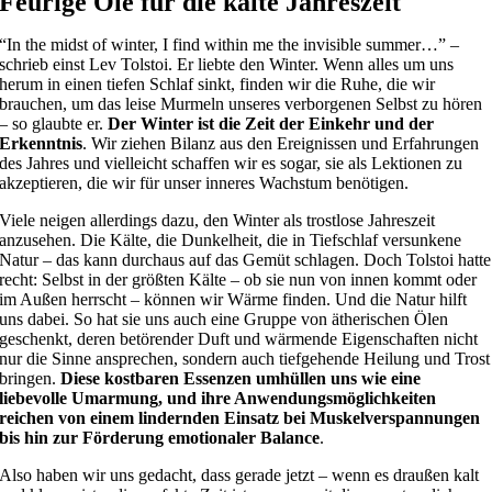
Feurige Öle für die kalte Jahreszeit
“In the midst of winter, I find within me the invisible summer…” –
schrieb einst Lev Tolstoi. Er liebte den Winter. Wenn alles um uns
herum in einen tiefen Schlaf sinkt, finden wir die Ruhe, die wir
brauchen, um das leise Murmeln unseres verborgenen Selbst zu hören
– so glaubte er.
Der Winter ist die Zeit der Einkehr und der
Erkenntnis
. Wir ziehen Bilanz aus den Ereignissen und Erfahrungen
des Jahres und vielleicht schaffen wir es sogar, sie als Lektionen zu
akzeptieren, die wir für unser inneres Wachstum benötigen.
Viele neigen allerdings dazu, den Winter als trostlose Jahreszeit
anzusehen. Die Kälte, die Dunkelheit, die in Tiefschlaf versunkene
Natur – das kann durchaus auf das Gemüt schlagen. Doch Tolstoi hatte
recht: Selbst in der größten Kälte – ob sie nun von innen kommt oder
im Außen herrscht – können wir Wärme finden. Und die Natur hilft
uns dabei. So hat sie uns auch eine Gruppe von ätherischen Ölen
geschenkt, deren betörender Duft und wärmende Eigenschaften nicht
nur die Sinne ansprechen, sondern auch tiefgehende Heilung und Trost
bringen.
Diese kostbaren Essenzen umhüllen uns wie eine
liebevolle Umarmung, und ihre Anwendungsmöglichkeiten
reichen von einem lindernden Einsatz bei Muskelverspannungen
bis hin zur Förderung emotionaler Balance
.
Also haben wir uns gedacht, dass gerade jetzt – wenn es draußen kalt