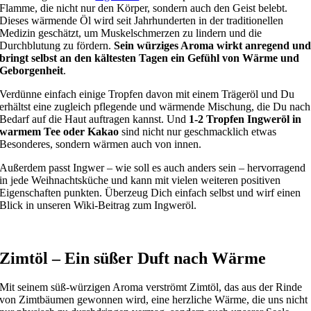
Flamme, die nicht nur den Körper, sondern auch den Geist belebt.
Dieses wärmende Öl wird seit Jahrhunderten in der traditionellen
Medizin geschätzt, um Muskelschmerzen zu lindern und die
Durchblutung zu fördern.
Sein würziges Aroma wirkt anregend un
bringt selbst an den kältesten Tagen ein Gefühl von Wärme und
Geborgenheit
.
Verdünne einfach einige Tropfen davon mit einem Trägeröl und Du
erhältst eine zugleich pflegende und wärmende Mischung, die Du nach
Bedarf auf die Haut auftragen kannst. Und
1-2 Tropfen Ingweröl in
warmem Tee oder Kakao
sind nicht nur geschmacklich etwas
Besonderes, sondern wärmen auch von innen.
Außerdem passt Ingwer – wie soll es auch anders sein – hervorragend
in jede Weihnachtsküche und kann mit vielen weiteren positiven
Eigenschaften punkten. Überzeug Dich einfach selbst und wirf einen
Blick in unseren Wiki-Beitrag zum Ingweröl.
Zimtöl – Ein süßer Duft nach Wärme
Mit seinem süß-würzigen Aroma verströmt Zimtöl, das aus der Rinde
von Zimtbäumen gewonnen wird, eine herzliche Wärme, die uns nicht