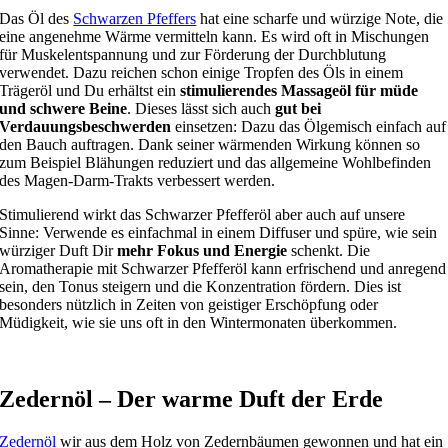
Das Öl des
Schwarzen Pfeffers
hat eine scharfe und würzige Note, die
eine angenehme Wärme vermitteln kann. Es wird oft in Mischungen
für Muskelentspannung und zur Förderung der Durchblutung
verwendet. Dazu reichen schon einige Tropfen des Öls in einem
Trägeröl und Du erhältst ein
stimulierendes Massageöl für müde
und schwere Beine
. Dieses lässt sich auch
gut bei
Verdauungsbeschwerden
einsetzen: Dazu das Ölgemisch einfach auf
den Bauch auftragen. Dank seiner wärmenden Wirkung können so
zum Beispiel Blähungen reduziert und das allgemeine Wohlbefinden
des Magen-Darm-Trakts verbessert werden.
Stimulierend wirkt das Schwarzer Pfefferöl aber auch auf unsere
Sinne: Verwende es einfachmal in einem Diffuser und spüre, wie sein
würziger Duft Dir
mehr Fokus und Energie
schenkt. Die
Aromatherapie mit Schwarzer Pfefferöl kann erfrischend und anregend
sein, den Tonus steigern und die Konzentration fördern. Dies ist
besonders nützlich in Zeiten von geistiger Erschöpfung oder
Müdigkeit, wie sie uns oft in den Wintermonaten überkommen.
Zedernöl – Der warme Duft der Erde
Zedernöl
wir aus dem Holz von Zedernbäumen gewonnen und hat ein