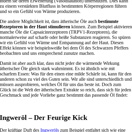
indem sie deren Erweiterung (Vasodilatation) unterstützen. Dies kann
zu einem verstärkten Blutfluss in bestimmten Körperregionen führen
und so ein Gefühl von Wärme produzieren.
Die andere Möglichkeit ist, dass ätherische Öle auch
bestimmte
Rezeptoren in der Haut stimulieren
können. Zum Beispiel aktiviere
manche Öle die Capsaicinrezeptoren (TRPV1-Rezeptoren), die
normalerweise auf scharfe oder heiße Substanzen reagieren. So spüren
wir ein Gefühl von Wärme und Entspannung auf der Haut. Diesen
Effekt können wir beispielsweiße bei dem Öl des Schwarzen Pfeffers
beobachten und uns entsprechend zunutze machen.
Damit ist aber auch klar, dass nicht jeder die wärmende Wirkung
ätherischer Öle gleich stark wahrnimmt. Es ist ähnlich wie mit
scharfem Essen: Was für den einen eine milde Schärfe ist, kann für den
anderen schon zu viel des Guten sein. Wir alle sind unterschiedlich und
müssen ausprobieren, welches Öl für uns das beste ist. Doch zum
Glück ist die Welt der ätherischen Extrakte so reich, dass sich für jeden
Geschmack und jede Vorliebe ganz bestimmt das passende Öl findet:
Ingweröl – Der Feurige Kick
Der kräftige Duft des
Ingweröls
zum Beispiel entfaltet sich wie eine