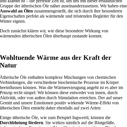
und klamm ist – die perfekte Zeit ist, um uns mit dieser erstaunlichen
Gruppe der ätherischen Öle näher auseinanderzusetzen. Wir haben ein
Auswahl an Ölen
zusammengestellt, die sich durch ihre besonderen
Eigenschaften perfekt als wärmende und tröstenden Begleiter für den
Winter eignen.
Doch zunächst klären wir, wie diese besondere Wirkung von
wärmenden ätherischen Ölen überhaupt zustande kommt.
Wohltuende Wärme aus der Kraft der
Natur
Ätherische Öle enthalten komplexe Mischungen von chemischen
Verbindungen, die verschiedene biochemische Prozesse im Körper
beeinflussen können. Was die Wärmeerzeugung angeht ist es aber im
Prinzip recht simpel: Wir können diese entweder von innen, durch
Aktivität, oder von außen durch Stimulation erreichen. Der auf unser
Gemüt und unsere Emotionen positiv wirkende Wärme-Effekt von
ätherischen Ölen entsteht daher ebenfalls auf zwei Arten:
Einige ätherische Öle, wie zum Beispiel Ingweröl, können die
Durchblutung fördern
. Sie wirken nämlich auf die Blutgefäße,