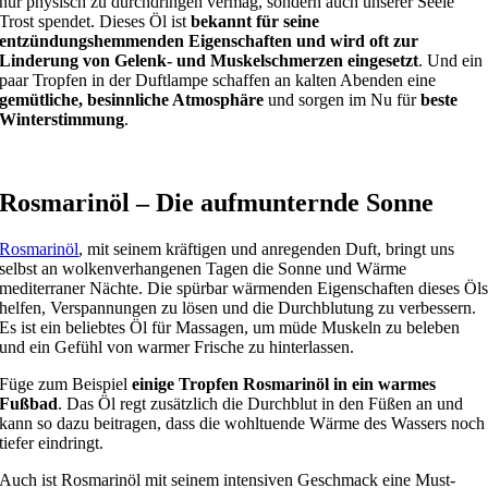
nur physisch zu durchdringen vermag, sondern auch unserer Seele
Trost spendet. Dieses Öl ist
bekannt für seine
entzündungshemmenden Eigenschaften und wird oft zur
Linderung von Gelenk- und Muskelschmerzen eingesetzt
. Und ein
paar Tropfen in der Duftlampe schaffen an kalten Abenden eine
gemütliche, besinnliche Atmosphäre
und sorgen im Nu für
beste
Winterstimmung
.
Rosmarinöl – Die aufmunternde Sonne
Rosmarinöl
, mit seinem kräftigen und anregenden Duft, bringt uns
selbst an wolkenverhangenen Tagen die Sonne und Wärme
mediterraner Nächte. Die spürbar wärmenden Eigenschaften dieses Öl
helfen, Verspannungen zu lösen und die Durchblutung zu verbessern.
Es ist ein beliebtes Öl für Massagen, um müde Muskeln zu beleben
und ein Gefühl von warmer Frische zu hinterlassen.
Füge zum Beispiel
einige Tropfen Rosmarinöl in ein warmes
Fußbad
. Das Öl regt zusätzlich die Durchblut in den Füßen an und
kann so dazu beitragen, dass die wohltuende Wärme des Wassers noch
tiefer eindringt.
Auch ist Rosmarinöl mit seinem intensiven Geschmack eine Must-