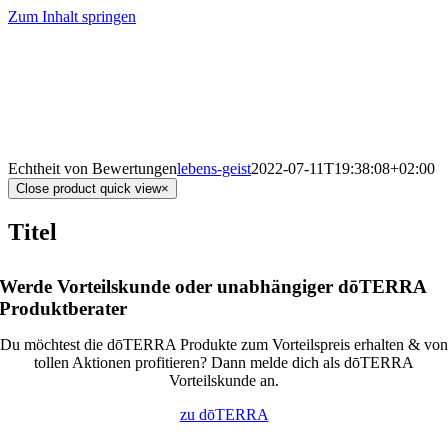
Zum Inhalt springen
Echtheit von Bewertungen
lebens-geist
2022-07-11T19:38:08+02:00
Close product quick view
×
Titel
Werde Vorteilskunde oder unabhängiger dōTERRA
Produktberater
Du möchtest die dōTERRA Produkte zum Vorteilspreis erhalten & von
tollen Aktionen profitieren? Dann melde dich als dōTERRA
Vorteilskunde an.
zu dōTERRA